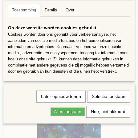
Varieert tussen de 10-12 mm in
Toestemming
Details
Over
doorsnee, 5-10
mm dik. Steentjes zijn zowel binnen als buiten te
gebruiken, kunnen tegen vorst
en
uv straling.
Wordt de vorst te streng, advies het object binnen
Op deze website worden cookies gebruikt
halen. De
mix is gedeeltelijk transparant en ondoorzichtig. Prima te
Cookies worden door ons gebruikt voor verkeersanalyse, het
gebruiken in Mozaïek
werkstukken en decoratie stukken.
aanbieden van sociale media-functies en het personaliseren van
informatie en advertenties. Daarnaast verlenen we onze sociale
media-, advertentie- en analysepartners toegang tot informatie over
hoe u onze site gebruikt. Zij kunnen deze informatie gebruiken in
combinatie met andere gegevens die zij mogelijk hebben verzameld
door uw gebruik van hun diensten of die u hen hebt verstrekt.
Ook interessant
Later opnieuw tonen
Selectie toestaan
Alles toestaan
Nee, niet akkoord