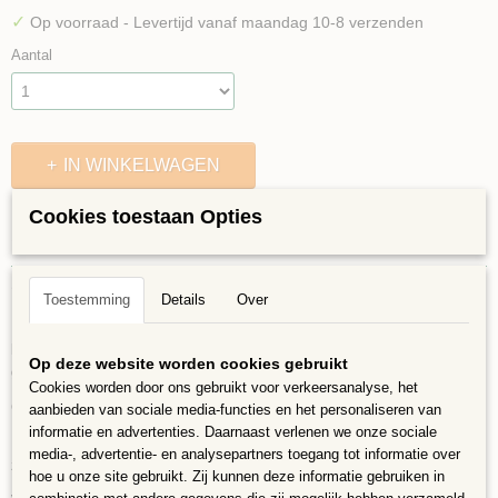
✓
Op voorraad
- Levertijd vanaf maandag 10-8 verzenden
Aantal
IN WINKELWAGEN
Cookies toestaan Opties
Specificaties
Bruto gewicht
Omschrijving
Toestemming
Details
Over
0,10 Kg
Keramische steentjes, Dubbelgebakken puzzelstukjes van eerste klas
klei met vorst- en krasbestendige glazuur, waardoor ze optimaal zijn voor
Op deze website worden cookies gebruikt
gebruik binnen en buiten in alle seizoenen. Bij extreme vorst wel binnen.
Cookies worden door ons gebruikt voor verkeersanalyse, het
Geen scherpe randjes, dus zeer geschikt voor kinderen.
aanbieden van sociale media-functies en het personaliseren van
informatie en advertenties. Daarnaast verlenen we onze sociale
Het zijn puzzelstukjes, er is geen gereedschap voor nodig, de stukjes zijn
media-, advertentie- en analysepartners toegang tot informatie over
zoals ze zijn, laat u verrassen voor het eindresultaat.
hoe u onze site gebruikt. Zij kunnen deze informatie gebruiken in