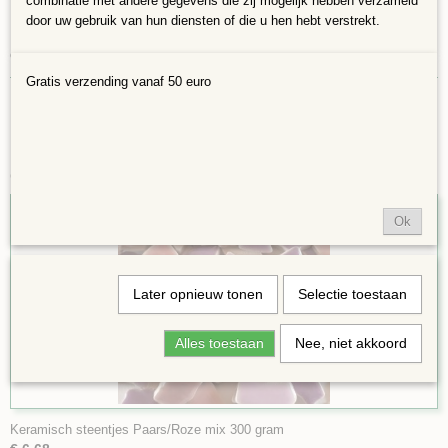
combinatie met andere gegevens die zij mogelijk hebben verzameld
Verschillende vormen 4 tot 20 mm groot en 4mm dik
door uw gebruik van hun diensten of die u hen hebt verstrekt.
In 300 gram per zakje zitten ongeveer 180 steentjes dat bedekt een
oppervlakte van ongeveer 400 cm2
Gratis verzending vanaf 50 euro
Ook interessant
Ok
Later opnieuw tonen
Selectie toestaan
Alles toestaan
Nee, niet akkoord
Keramisch steentjes Paars/Roze mix 300 gram