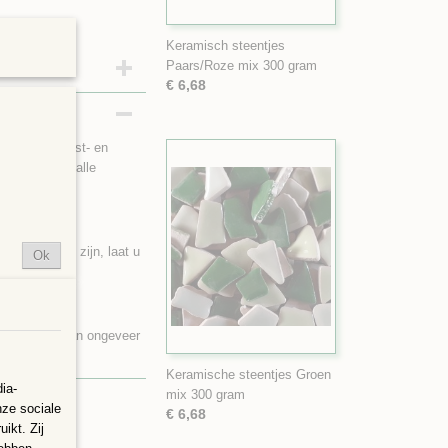
Keramisch steentjes
Paars/Roze mix 300 gram
€ 6,68
klei met vorst- en
en buiten in alle
ijn zoals ze zijn, laat u
Ok
oppervlakte van ongeveer
Keramische steentjes Groen
ia-
mix 300 gram
nze sociale
€ 6,68
ikt. Zij