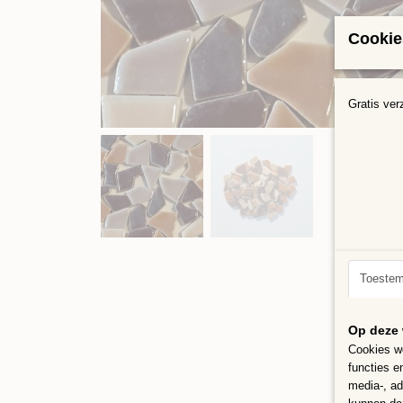
Cookie
Gratis ver
Toeste
Op deze 
Cookies wo
functies e
media-, ad