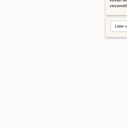
kunnen dez
verzameld 
Later 