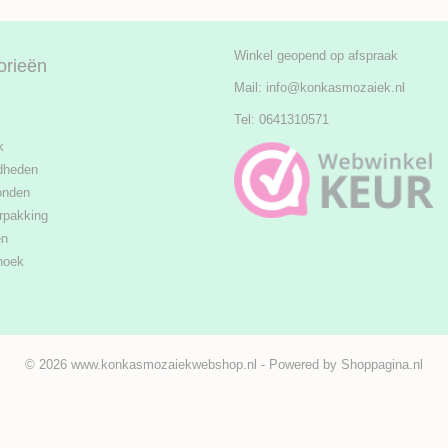
Winkel geopend op afspraak
orieën
Mail:
info@konkasmozaiek.nl
Tel: 0641310571
k
dheden
onden
rpakking
en
hoek
© 2026 www.konkasmozaiekwebshop.nl - Powered by Shoppagina.nl