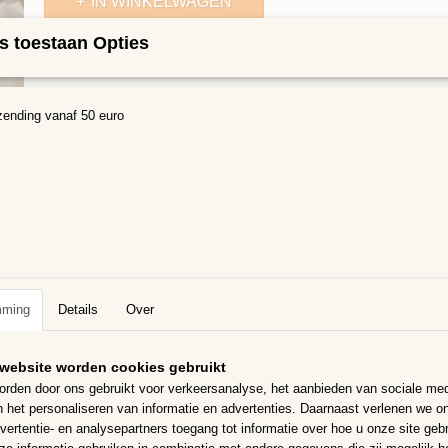
IN WINKELWAGEN
s toestaan Opties
Specificaties
Bruto gewicht
0,50 Kg
Omschrijving
zending vanaf 50 euro
Keramische steentjes, Dubbelgebakken puzzelstukjes van eerste klas 
krasbestendige glazuur, waardoor ze optimaal zijn voor gebruik binnen 
seizoenen. Bij extreme vorst wel binnen.
Geen scherpe randjes, dus zeer geschikt voor kinderen.
Het zijn puzzelstukjes, er is geen gereedschap voor nodig, de stukjes z
verrassen voor het eindresultaat.
Verschillende vormen 4 tot 20 mm groot en 4mm dik
mming
Details
Over
In 300 gram per zakje zitten ongeveer 180 steentjes dat bedekt een 
400 cm2
website worden cookies gebruikt
rden door ons gebruikt voor verkeersanalyse, het aanbieden van sociale med
n het personaliseren van informatie en advertenties. Daarnaast verlenen we o
vertentie- en analysepartners toegang tot informatie over hoe u onze site gebru