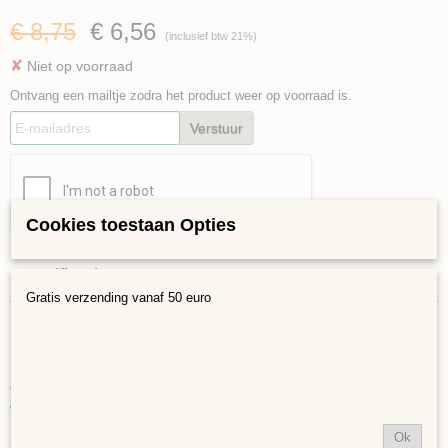
€ 8,75
€ 6,56
(inclusief btw 21%)
✘
Niet op voorraad
Ontvang een mailtje zodra het product weer op voorraad is.
Verstuur
Cookies toestaan Opties
Specificaties
Gratis verzending vanaf 50 euro
Netto gewicht
Omschrijving
0,30 Kg
Bloemblaadjes verschillende vormen en maten Paars/Roze mix
Glas bloemblaadjes in 9 verschillende vormen die gecombineerd kunnen
worden om een hele reeks bloemetjes te maken.
Ok
Steentjes zijn door en door gekleurd