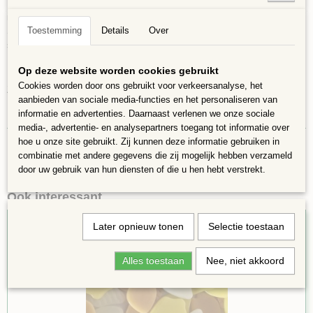
maten variëren van 11 mm-20 mm
Toestemming
Details
Over
Steentjes zijn ongeveer 4 mm dik In 250 gram zitten ongeveer 175
stukjes.
UVA- en vorstbestendig, kunnen binnen en buiten gebruikt worden
Op deze website worden cookies gebruikt
Cookies worden door ons gebruikt voor verkeersanalyse, het
Zijn goed te combineren met onze Snippets steentjes e.d.
aanbieden van sociale media-functies en het personaliseren van
De foto is een voorbeeld, kleuren en vormen kunnen afwijken!!
informatie en advertenties. Daarnaast verlenen we onze sociale
media-, advertentie- en analysepartners toegang tot informatie over
hoe u onze site gebruikt. Zij kunnen deze informatie gebruiken in
combinatie met andere gegevens die zij mogelijk hebben verzameld
door uw gebruik van hun diensten of die u hen hebt verstrekt.
Ook interessant
Later opnieuw tonen
Selectie toestaan
Alles toestaan
Nee, niet akkoord