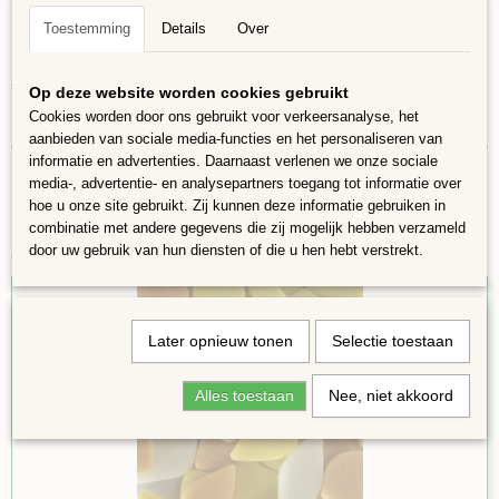
Maten variëren van 20 mm-35 mm.en zijn 4mm dik.
Toestemming
Details
Over
De blaadjes zijn door en door gekleurd, te combineren met de Snippets
steentjes
Op deze website worden cookies gebruikt
Cookies worden door ons gebruikt voor verkeersanalyse, het
De foto is een voorbeeld, kleuren en vormen kunnen afwijken!!
aanbieden van sociale media-functies en het personaliseren van
informatie en advertenties. Daarnaast verlenen we onze sociale
media-, advertentie- en analysepartners toegang tot informatie over
hoe u onze site gebruikt. Zij kunnen deze informatie gebruiken in
combinatie met andere gegevens die zij mogelijk hebben verzameld
door uw gebruik van hun diensten of die u hen hebt verstrekt.
Ook interessant
Later opnieuw tonen
Selectie toestaan
Alles toestaan
Nee, niet akkoord