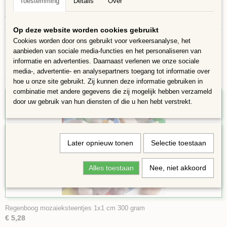
Toestemming
Details
Over
mozaïeken, rekening houdend met voegen van 1 mm. Voor het knippen
van de mozaïeksteentjes is een mozaiek-wieltjestang nodig.
Op deze website worden cookies gebruikt
Cookies worden door ons gebruikt voor verkeersanalyse, het
aanbieden van sociale media-functies en het personaliseren van
informatie en advertenties. Daarnaast verlenen we onze sociale
media-, advertentie- en analysepartners toegang tot informatie over
Ook interessant
hoe u onze site gebruikt. Zij kunnen deze informatie gebruiken in
combinatie met andere gegevens die zij mogelijk hebben verzameld
door uw gebruik van hun diensten of die u hen hebt verstrekt.
Later opnieuw tonen
Selectie toestaan
Alles toestaan
Nee, niet akkoord
Regenboog mozaieksteentjes 1x1 cm 300 gram
€ 5,28