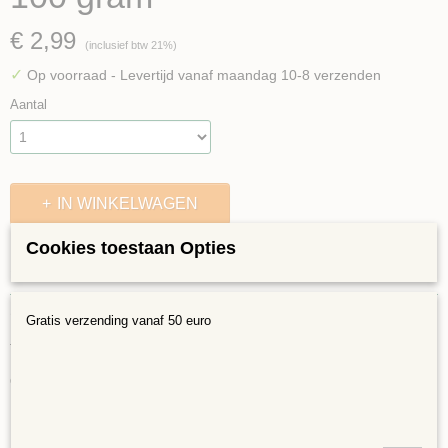
€ 2,99
(inclusief btw 21%)
✓
Op voorraad
- Levertijd vanaf maandag 10-8 verzenden
Aantal
IN WINKELWAGEN
Cookies toestaan Opties
Specificaties
Bruto gewicht
Omschrijving
Gratis verzending vanaf 50 euro
0,10 Kg
Tiffany Glasmozaiek 12x12mm Blauw/aqua mix
Oppervlakte van 11x11 cm
In 100 gram zitten ongeveer 100 steentjes
12x12mm per steentje en 3mm dik.