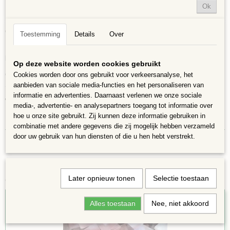
Ok
Met de hand gesneden e
cht Tiffany-glas,
p
rachtige kleuren en glans,
Grootte, kleur en vorm kunnen iets afwijken van de foto.
Toestemming
Details
Over
UVA-bestendig
en
Vorstbestendig,
geschikt voor gebruik binnen en
buiten.
Op deze website worden cookies gebruikt
Gemakkelijk te knippen met een glastang, wel even handschoenen aan.
Cookies worden door ons gebruikt voor verkeersanalyse, het
Steentjes hebben s
aanbieden van sociale media-functies en het personaliseren van
cherpe randen vooral na het knippen,
informatie en advertenties. Daarnaast verlenen we onze sociale
WEES VOORZICHTIG!
media-, advertentie- en analysepartners toegang tot informatie over
hoe u onze site gebruikt. Zij kunnen deze informatie gebruiken in
Niet geschikt voor gebruik door kinderen
combinatie met andere gegevens die zij mogelijk hebben verzameld
door uw gebruik van hun diensten of die u hen hebt verstrekt.
Later opnieuw tonen
Selectie toestaan
Ook interessant
Alles toestaan
Nee, niet akkoord