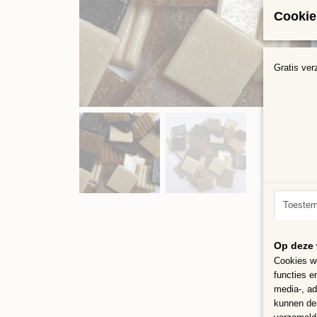
Cookie
Gratis ver
Toeste
Op deze 
Cookies wo
functies e
media-, ad
kunnen dez