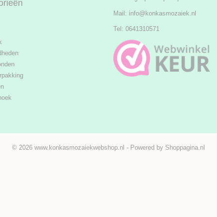
orieën
Mail:
info@konkasmozaiek.nl
Tel: 0641310571
k
dheden
onden
rpakking
en
hoek
© 2026 www.konkasmozaiekwebshop.nl - Powered by Shoppagina.nl