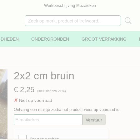
Werkbeschrijving Mozaieken
GDHEDEN
ONDERGRONDEN
GROOT VERPAKKING
2x2 cm bruin
€ 2,25
(inclusief btw 21%)
✘
Niet op voorraad
Ontvang een mailtje zodra het product weer op voorraad is.
Verstuur