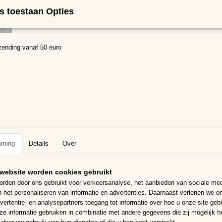
s toestaan Opties
Specificaties
zending vanaf 50 euro
Bruto gewicht
0,25 Kg
Omschrijving
Glasmozaïek 2 x 2 cm steentjes. Zakje 250 gram,
Vierkantjes van door- en door gekleurd glas, 20×20 mm, 4 mm dik.
Vorstbestendig, slijt- en kleurvast. De voorkant is glad, de achterkant
geribbeld, voor een betere hechting. De ribbeltjeskant is dus de onder
Kan natuurlijk ook andersom gebruikt worden. Geschikt voor binnen e
zijn gemakkelijk te knippen met een glaskniptang.
mming
Details
Over
Er gaan ongeveer 85 steentjes in een zakje. Opp van het zakje is o
website worden cookies gebruikt
rden door ons gebruikt voor verkeersanalyse, het aanbieden van sociale med
n het personaliseren van informatie en advertenties. Daarnaast verlenen we o
vertentie- en analysepartners toegang tot informatie over hoe u onze site gebru
e informatie gebruiken in combinatie met andere gegevens die zij mogelijk 