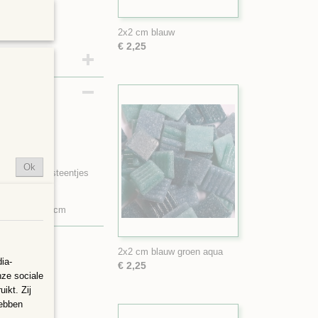
2x2 cm blauw
€ 2,25
kant.
Ok
n buiten. De steentjes
ngeveer 18x19 cm
2x2 cm blauw groen aqua
ia-
€ 2,25
nze sociale
ikt. Zij
hebben