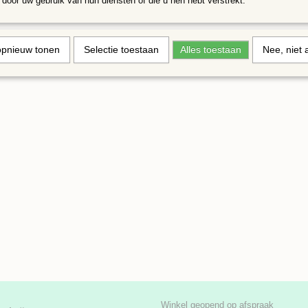
door uw gebruik van hun diensten of die u hen hebt verstrekt.
opnieuw tonen
Selectie toestaan
Alles toestaan
Nee, niet 
Winkel geopend op afspraak