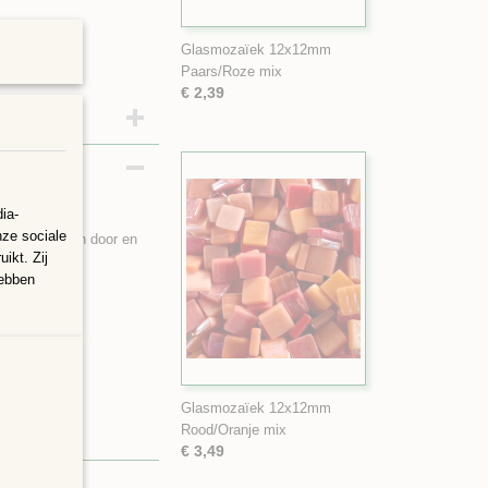
Glasmozaïek 12x12mm
Paars/Roze mix
€ 2,39
ia-
nze sociale
euren, ze zijn door en
ikt. Zij
hebben
Glasmozaïek 12x12mm
Rood/Oranje mix
€ 3,49