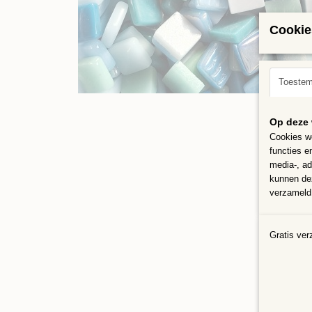
Cookie
Toeste
Op deze 
Cookies wo
functies e
media-, ad
kunnen dez
verzameld 
Gratis ver