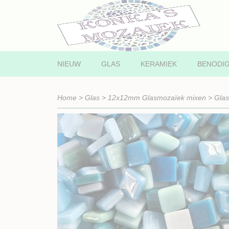
NIEUW
GLAS
KERAMIEK
BENODI
Home
>
Glas
>
12x12mm Glasmozaïek mixen
>
Gla