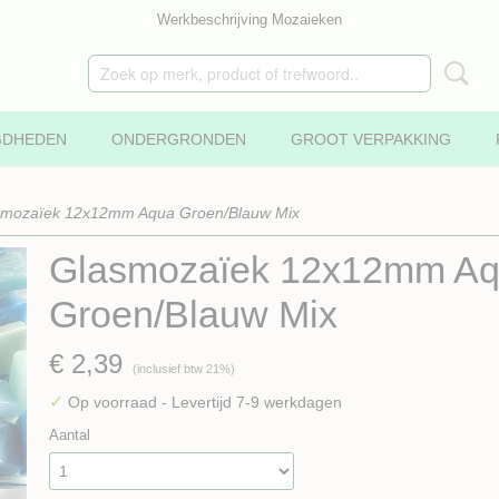
Werkbeschrijving Mozaieken
GDHEDEN
ONDERGRONDEN
GROOT VERPAKKING
smozaïek 12x12mm Aqua Groen/Blauw Mix
Glasmozaïek 12x12mm A
Groen/Blauw Mix
€ 2,39
(inclusief btw 21%)
✓
Op voorraad
- Levertijd 7-9 werkdagen
Aantal