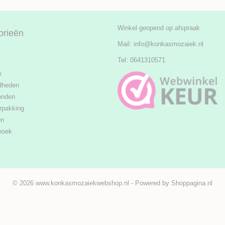
Winkel geopend op afspraak
orieën
Mail:
info@konkasmozaiek.nl
Tel: 0641310571
k
dheden
onden
rpakking
en
hoek
© 2026 www.konkasmozaiekwebshop.nl - Powered by Shoppagina.nl