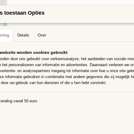
s toestaan Opties
IN WINKELWAGEN
Specificaties
mming
Details
Over
Bruto gewicht
0,10 Kg
Omschrijving
website worden cookies gebruikt
Mozaïeksteentjes 12x12mm
rden door ons gebruikt voor verkeersanalyse, het aanbieden van sociale med
n het personaliseren van informatie en advertenties. Daarnaast verlenen we o
Mix van glanzende, matte en parelmoer steentjes van verschillende kl
vertentie- en analysepartners toegang tot informatie over hoe u onze site gebru
door gekleurd,
e informatie gebruiken in combinatie met andere gegevens die zij mogelijk 
UV en vorstbestendig
door uw gebruik van hun diensten of die u hen hebt verstrekt.
Prachtig te combineren met onze ander mozaïeksteentjes
100 gram = ongeveer 80 steentjes met een dikte van 4 mm.
zending vanaf 50 euro
Ze zijn te knippen met een glastang
Kleuren kunnen iets afwijken van de foto