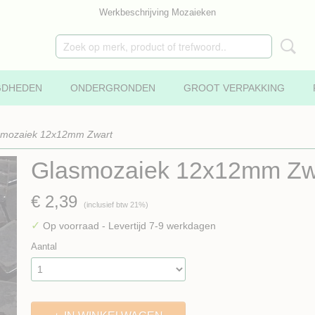
Werkbeschrijving Mozaieken
GDHEDEN
ONDERGRONDEN
GROOT VERPAKKING
smozaiek 12x12mm Zwart
Glasmozaiek 12x12mm Zw
€ 2,39
(inclusief btw 21%)
✓
Op voorraad
- Levertijd 7-9 werkdagen
Aantal