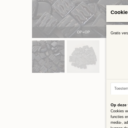
Cookie
OP=OP
Gratis ver
Toeste
Op deze 
Cookies wo
functies e
media-, ad