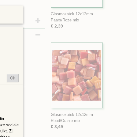
Glasmozaïek 12x12mm
Paars/Roze mix
€ 2,39
Ok
Glasmozaïek 12x12mm
ia-
Rood/Oranje mix
nze sociale
€ 3,49
ikt. Zij