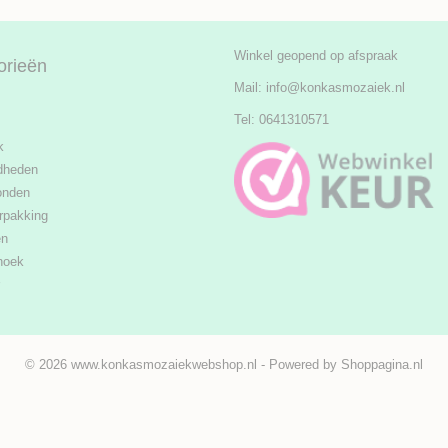
Winkel geopend op afspraak
orieën
Mail:
info@konkasmozaiek.nl
Tel: 0641310571
k
dheden
onden
rpakking
en
hoek
© 2026 www.konkasmozaiekwebshop.nl - Powered by Shoppagina.nl