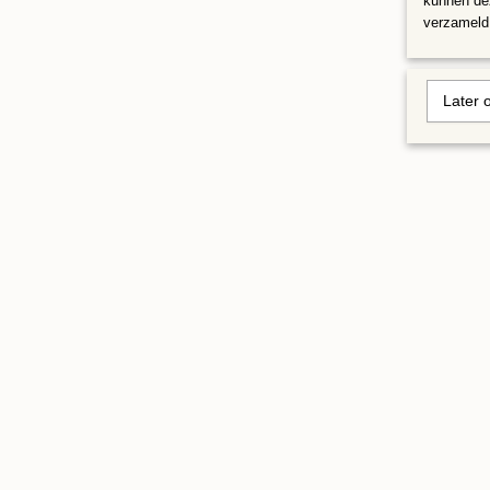
kunnen dez
verzameld 
Later 