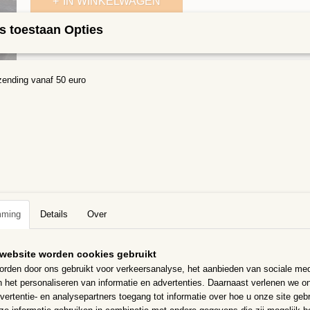
IN WINKELWAGEN
s toestaan Opties
Specificaties
Netto gewicht
0,30 Kg
Omschrijving
zending vanaf 50 euro
Mozaïeksteentjes 12x12mm
Kleur Zwart, de steentjes zijn door en door gekleurd,
UV en vorstbestendig
Prachtig te combineren met onze ander mozaïeksteentjes
100 gram = ongeveer 80 steentjes met een dikte van 4 mm.
Ze zijn te knippen met een glastang
mming
Details
Over
website worden cookies gebruikt
rden door ons gebruikt voor verkeersanalyse, het aanbieden van sociale med
n het personaliseren van informatie en advertenties. Daarnaast verlenen we o
vertentie- en analysepartners toegang tot informatie over hoe u onze site gebru