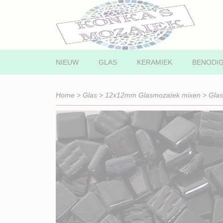
NIEUW
GLAS
KERAMIEK
BENODI
Home
>
Glas
>
12x12mm Glasmozaïek mixen
>
Gla