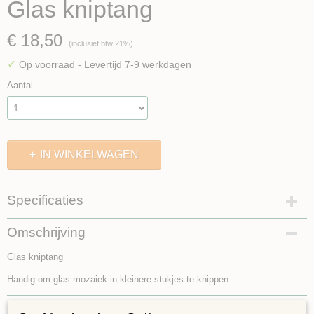
Glas kniptang
€ 18,50
(inclusief btw 21%)
✓
Op voorraad
- Levertijd 7-9 werkdagen
Aantal
IN WINKELWAGEN
Specificaties
Bruto gewicht
Omschrijving
1,00 Kg
Glas kniptang
Handig om glas mozaiek in kleinere stukjes te knippen.